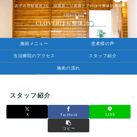
あざみ野駅徒歩3分 頭痛肩こり産後ケアのはり整体治療院
CLOVERはり整体治療院
施術メニュー
患者様の声
当治療院のアクセス
スタッフ紹介
施術の流れ
スタッフ紹介
X
Facebook
LINE
コピー