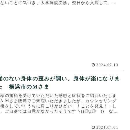
かないことに気づき、大学病院受診。翌日から入院して、ス
イドの点滴...
2024.07.13
覚のない身体の歪みが調い、身体が楽になりま
た 横浜市のMさま
客様の施術を受けていただいた感想と症状をご紹介いたしま
。A.Mさま腰痛でご来院いただきましたが、カウンセリング
施術をしていくうちに肩こりがひどい！！ことを発見！！し
、ご自身では自覚がなかったそうですヽ((◎д◎ ))ゝなん
！そ...
2021.04.01