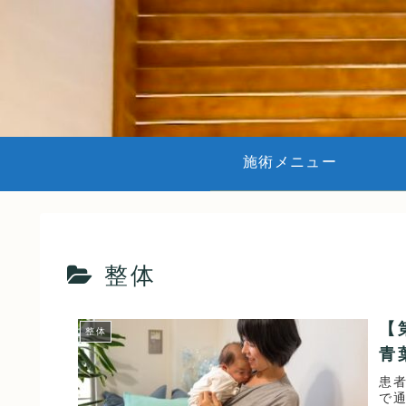
施術メニュー
整体
【
整体
青
患
で