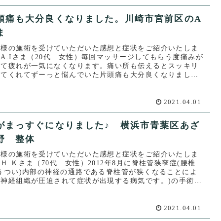
頭痛も大分良くなりました。川崎市宮前区のA
ま
客様の施術を受けていただいた感想と症状をご紹介いたしま
A.Iさま（20代 女性）毎回マッサージしてもらう度痛みが
れて疲れが一気になくなります。痛い所も伝えるとスッキリ
してくれてずーっと悩んでいた片頭痛も大分良くなりまし
クローバ...
2021.04.01
がまっすぐになりました♪ 横浜市青葉区あざ
野 整体
客様の施術を受けていただいた感想と症状をご紹介いたしま
Ｈ.Ｋさま（70代 女性）2012年8月に脊柱管狭窄症(腰椎
ようつい)内部の神経の通路である脊柱管が狭くなることによ
、神経組織が圧迫されて症状が出現する病気です。)の手術を
..
2021.04.01