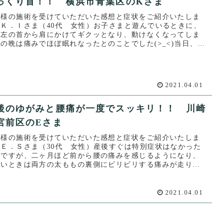
っくり首！！ 横浜市青葉区のKさま
客様の施術を受けていただいた感想と症状をご紹介いたしま
。Ｋ．Ｉさま（40代 女性）お子さまと遊んでいるときに、
に左の首から肩にかけてギクッとなり、動けなくなってしま
の晩は痛みでほぼ眠れなったとのことでした(>_<)当日、当
お電...
2021.04.01
後のゆがみと腰痛が一度でスッキリ！！ 川崎
宮前区のEさま
客様の施術を受けていただいた感想と症状をご紹介いたしま
。Ｅ．Ｓさま（30代 女性）産後すぐは特別症状はなかった
うですが、二ヶ月ほど前から腰の痛みを感じるようになり、
どいときは両方の太ももの裏側にビリビリする痛みが走り、
のもつらか...
2021.04.01