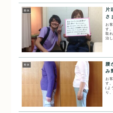
片
整体
さ
お
す。
取
治
た。
腰
整体
み
お
す。
(
り
受け.