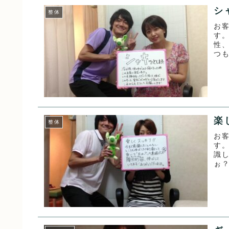
シ
整体
お
す。
性
つ
気が
楽
整体
お
す
識
ぉ
がと