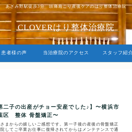
あざみ野駅徒歩3分 頭痛肩こり産後ケアのはり整体治療院
CLOVERはり整体治療院
患者様の声
当治療院のアクセス
スタッフ紹
第二子の出産がチョー安産でした♪】〜横浜市
葉区 整体 骨盤矯正〜
者さまからの嬉しいご感想です。第一子後の産後の骨盤矯正
通院してご卒業お仕事に復帰されてからはメンテナンスで通