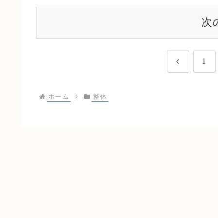
次
前
1
へ
ホーム
整体