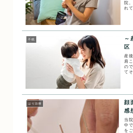
院
れ
れて
～
不眠
区
産
肩
の
て
来ら
顔
はり治療
感
当
中
をご