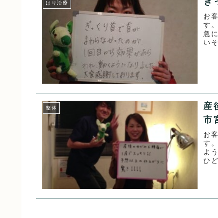
ぎ
はり治療
お
す
急
いそ
院に
産
整体
市
お
す
よ
ひ
歩く