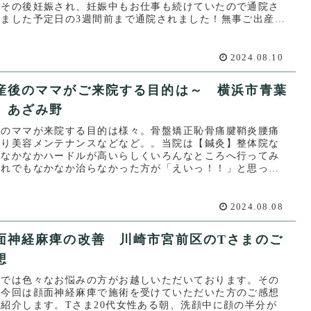
。その後妊娠され、妊娠中もお仕事も続けていたので通院さ
てました予定日の3週間前まで通院されました！無事ご出産さ
嬉しいご連...
2024.08.10
産後のママがご来院する目的は～ 横浜市青葉
 あざみ野
後のママが来院する目的は様々。骨盤矯正恥骨痛腱鞘炎腰痛
こり美容メンテナンスなどなど。。当院は【鍼灸】整体院な
でなかなかハードルが高いらしくいろんなところへ行ってみ
それでもなかなか治らなかった方が「えいっ！！」と思って
れることも少...
2024.08.08
面神経麻痺の改善 川崎市宮前区のTさまのご
想
院では色々なお悩みの方がお越しいただいております。その
で今回は顔面神経麻痺で施術を受けていただいた方のご感想
紹介します。Tさま20代女性ある朝、洗顔中に顔の半分が