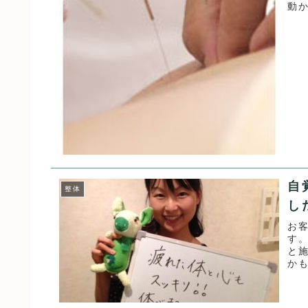
動
テロ
自
整体
し
お
す
と
かも
と！